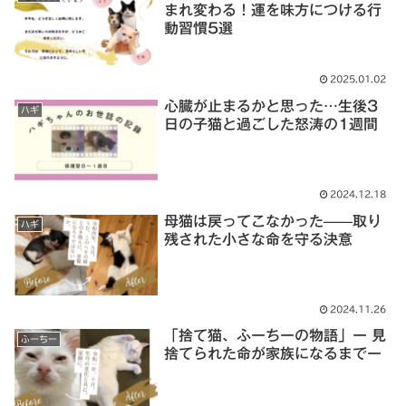
まれ変わる！運を味方につける行
動習慣5選
2025.01.02
心臓が止まるかと思った…生後3
ハギ
日の子猫と過ごした怒涛の1週間
2024.12.18
母猫は戻ってこなかった——取り
ハギ
残された小さな命を守る決意
2024.11.26
「捨て猫、ふーちーの物語」ー 見
ふーちー
捨てられた命が家族になるまでー