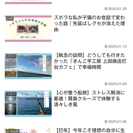
2025.01.20
ズボラな私が子猫のお世話で変わ
ハギ
った話｜先延ばしグセが消えた理
由
2025.01.15
【執念の訪問】どうしても行きた
ぶらり
かった「きんこ芋工房 上田商店灯
台カフェ」で幸福時間
2025.01.09
【心が整う船旅】ストレス解消に
ぶらり
最適！賢島クルーズで体験する
清々しき風
2025.01.06
【巳年】今年こそ理想の自分に生
にゃんず