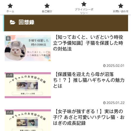
プライバシーポ
ホーム
自己紹介
お問い合わせ
リシー
回想録
【知っておくと、いざという時役
猫
立つ予備知識】子猫を保護した時
の対処法
2025.02.01
【保護猫を迎えたら母が沼落
ハギ
ち！？ 】推し猫ハギちゃんの魅力
とは
2025.01.22
【女子味が強すぎる！】実は男の
ハギ
子!? あざと可愛いハチワレ猫・お
はぎの成長記録